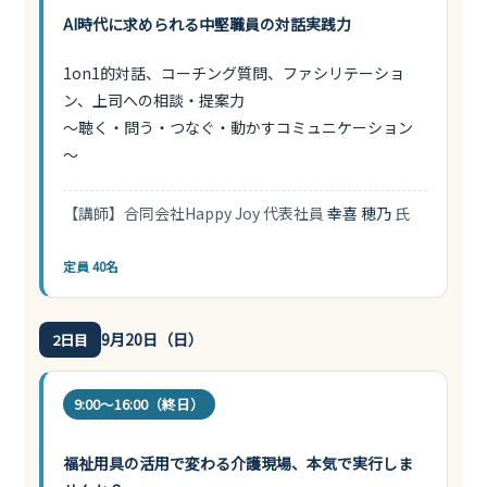
AI時代に求められる中堅職員の対話実践力
1on1的対話、コーチング質問、ファシリテーショ
ン、上司への相談・提案力
～聴く・問う・つなぐ・動かすコミュニケーション
～
【講師】合同会社Happy Joy 代表社員
幸喜 穂乃
氏
定員 40名
9月20日（日）
2日目
9:00〜16:00（終日）
福祉用具の活用で変わる介護現場、本気で実行しま