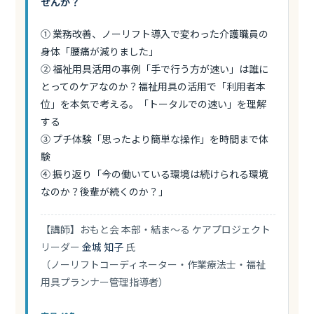
せんか？
① 業務改善、ノーリフト導入で変わった介護職員の
身体「腰痛が減りました」
② 福祉用具活用の事例「手で行う方が速い」は誰に
とってのケアなのか？福祉用具の活用で「利用者本
位」を本気で考える。「トータルでの速い」を理解
する
③ プチ体験「思ったより簡単な操作」を時間まで体
験
④ 振り返り「今の働いている環境は続けられる環境
なのか？後輩が続くのか？」
【講師】おもと会 本部・結ま～る ケアプロジェクト
リーダー
金城 知子
氏
（ノーリフトコーディネーター・作業療法士・福祉
用具プランナー管理指導者）