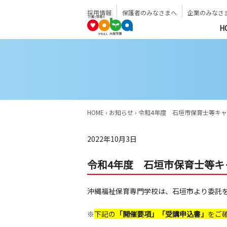
採用情報
保護者のみなさまへ
企業のみなさ
H
HOME
›
お知らせ
›
令和4年度 石垣市保育士等キ
2022年10月3日
令和4年度 石垣市保育士等キ
沖縄福祉保育専門学校は、石垣市より委託
※
下記の
「開催要項」「受講申込書」
をご