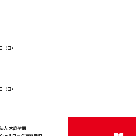
日（日）
日（日）
法人 大庭学園
シャルワーク専門学校