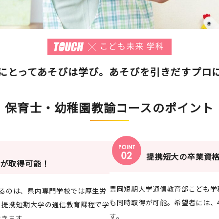
にとってあそびは学び。あそびを引きだすプロ
保育士・幼稚園教諭コースのポイント
提携短大の卒業資
」が取得可能！
豊岡短期大学通信教育部こども学
るのは、県内専門学校では厚生労
も同時取得が可能。希望者には、
。提携短期大学の通信教育課程で学
す。
できます。