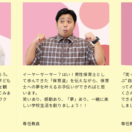
ろう。
イーヤーサーサー？はい！男性保育士とし
「笑
子ども
て歩んできた「保育道」を伝えながら、保育
ぶ“
を観
士への夢を叶えるお手伝いができればと思
って
てみま
います。
くさ
ワク
笑いあり、感動あり、「夢」あり、一緒に楽
でき
しい学校生活を創りましょう！！
しま
専任教員
専任