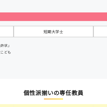
。
短期大学士
免許状」
定こども
個性派揃いの専任教員