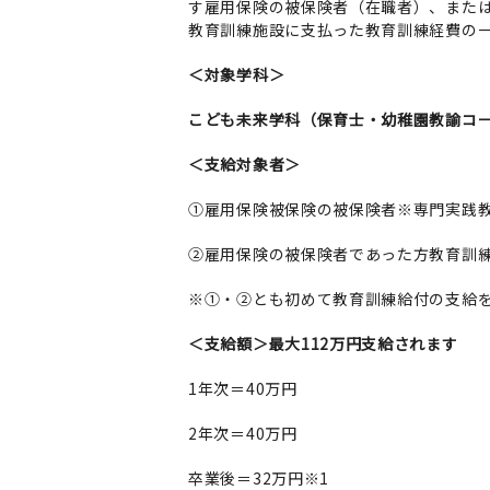
す雇用保険の被保険者（在職者）、また
教育訓練施設に支払った教育訓練経費の
＜対象学科＞
こども未来学科（保育士・幼稚園教諭コ
＜支給対象者＞
①雇用保険被保険の被保険者※専門実践
②雇用保険の被保険者であった方教育訓練
※①・②とも初めて教育訓練給付の支給
＜支給額＞最大112万円支給されます
1年次＝40万円
2年次＝40万円
卒業後＝32万円※1