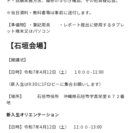
ト・試験実施方法、履修の手引き確認、その他質疑応答。
※当日資料・教科書等は事前に送付します。
【準備物】・筆記用具 ・レポート提出に使用するタブレ
ット端末又はパソコン
【石垣会場】
【開講式】
【日時】令和7年4月12日（土） １0:００-11:00
（新入生は9:30に1Fロビーに集合お願いします）
【場所】 石垣市役所 沖縄県石垣市字真栄里６７２番
地
新入生オリエンテーション
【日時】令和7年4月12日（土） 11:００-13:00