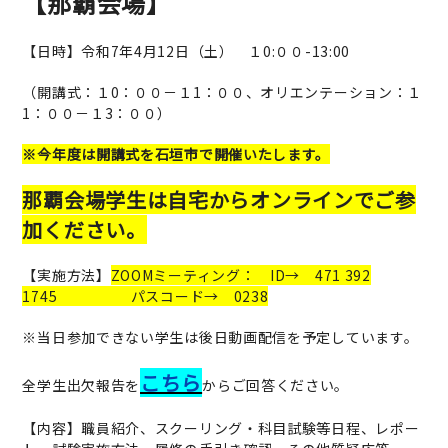
【那覇会場】
【日時】令和7年4月12日（土） １0:００-13:00
（開講式：１0：００－１1：００、オリエンテーション：１
1：００－１3：００）
※今年度は開講式を石垣市で開催いたします。
那覇会場学生は自宅からオンラインでご参
加ください。
【実施方法】
ZOOMミーティング： ID→ 471 392
1745 パスコード→ 0238
※当日参加できない学生は後日動画配信を予定しています。
こちら
全学生出欠報告を
からご回答ください。
【内容】職員紹介、スクーリング・科目試験等日程、レポー